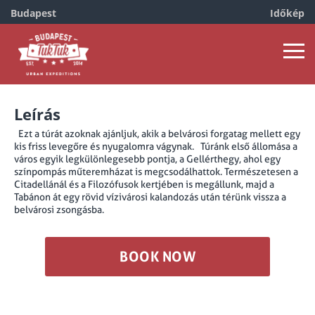
Budapest
Időkép
Friss levegő és Festői kilátás
Leírás
Ezt a túrát azoknak ajánljuk, akik a belvárosi forgatag mellett egy
kis friss levegőre és nyugalomra vágynak. Túránk első állomása a
város egyik legkülönlegesebb pontja, a Gellérthegy, ahol egy
színpompás műteremházat is megcsodálhattok. Természetesen a
Citadellánál és a Filozófusok kertjében is megállunk, majd a
Tabánon át egy rövid vízivárosi kalandozás után térünk vissza a
belvárosi zsongásba.
BOOK NOW