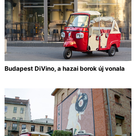
Budapest DiVino, a hazai borok új vonala